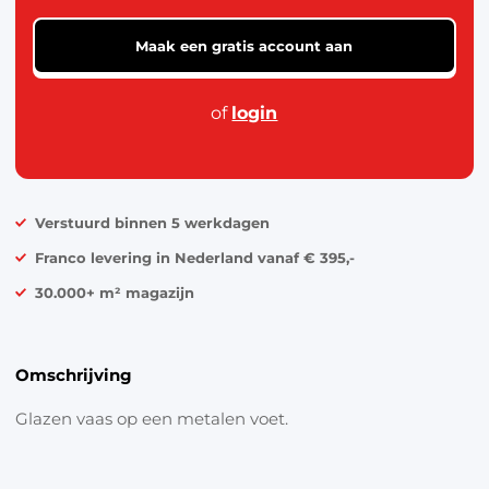
Speelgoed & vrije tijd
Maak een gratis account aan
Mode & verzorging
of
login
Kantoor & school
Feest & seizoen
Dier, tuin & klussen
Verstuurd binnen 5 werkdagen
Franco levering in Nederland vanaf € 395,-
30.000+ m² magazijn
Omschrijving
Glazen vaas op een metalen voet.