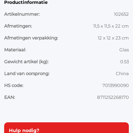
Productinformatie
Artikelnummer:
102652
Afmetingen:
11,5 x 11,5 x 22 cm
Afmetingen verpakking:
12 x 12 x 23 cm
Materiaal:
Glas
Gewicht artikel (kg):
0.53
Land van oorsprong:
China
HS code:
7013990090
EAN:
8711252268170
Hulp nodig?