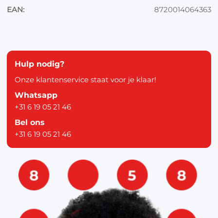
EAN:
8720014064363
Hulp nodig?
Onze klantenservice staat voor je klaar!
Whatsapp
+31 6 19 05 21 46
Bel ons
+31 6 19 05 21 46