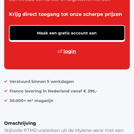
goudkleurige rand.
Krijg direct toegang tot onze scherpe prijzen
Maak een gratis account aan
of
login
Verstuurd binnen 5 werkdagen
Franco levering in Nederland vanaf € 395,-
30.000+ m² magazijn
Omschrijving
Stijlvolle PTMD waterkan uit de Mylene-serie met een