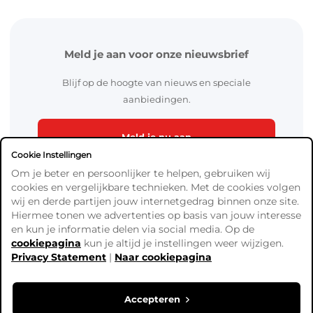
Meld je aan voor onze nieuwsbrief
Blijf op de hoogte van nieuws en speciale
aanbiedingen.
Meld je nu aan
Cookie Instellingen
Om je beter en persoonlijker te helpen, gebruiken wij
cookies en vergelijkbare technieken. Met de cookies volgen
wij en derde partijen jouw internetgedrag binnen onze site.
Hiermee tonen we advertenties op basis van jouw interesse
en kun je informatie delen via social media. Op de
cookiepagina
kun je altijd je instellingen weer wijzigen.
Algemene Voorwaarden
Privacy Statement
|
Naar cookiepagina
Verzend- en betaalinformatie
Privacy Policy
Cookies
Accepteren