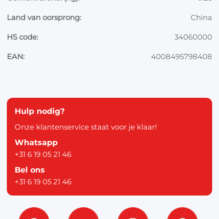
Land van oorsprong:
China
HS code:
34060000
EAN:
4008495798408
Hulp nodig?
Onze klantenservice staat voor je klaar!
Whatsapp
+31 6 19 05 21 46
Bel ons
+31 6 19 05 21 46