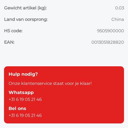
Gewicht artikel (kg):
0.03
Land van oorsprong:
China
HS code:
9505900000
EAN:
0013051828820
Hulp nodig?
Onze klantenservice staat voor je klaar!
Whatsapp
+31 6 19 05 21 46
Bel ons
+31 6 19 05 21 46