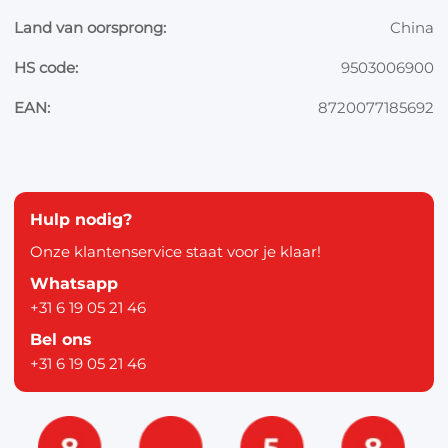
Land van oorsprong:
China
HS code:
9503006900
EAN:
8720077185692
Hulp nodig?
Onze klantenservice staat voor je klaar!
Whatsapp
+31 6 19 05 21 46
Bel ons
+31 6 19 05 21 46