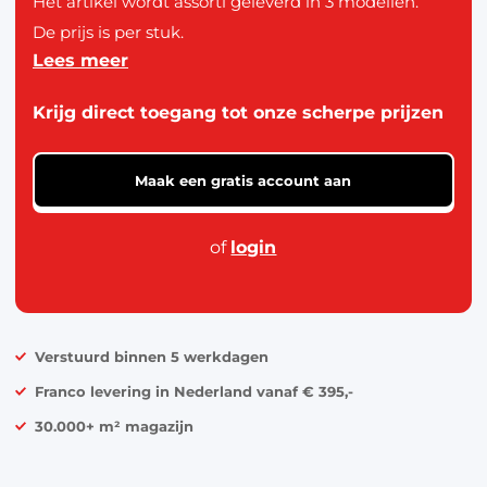
Het artikel wordt assorti geleverd in 3 modellen.
De prijs is per stuk.
Lees meer
Puzzel van het merk Goliath van 300 stukjes met
Krijg direct toegang tot onze scherpe prijzen
als thema Foodie.
De modellen zijn pizza, pannenkoek of
Maak een gratis account aan
watermeloen.
of
login
Verstuurd binnen 5 werkdagen
Franco levering in Nederland vanaf € 395,-
30.000+ m² magazijn