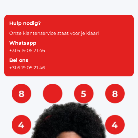
Hulp nodig?
Onze klantenservice staat voor je klaar!
Whatsapp
+31 6 19 05 21 46
Bel ons
+31 6 19 05 21 46