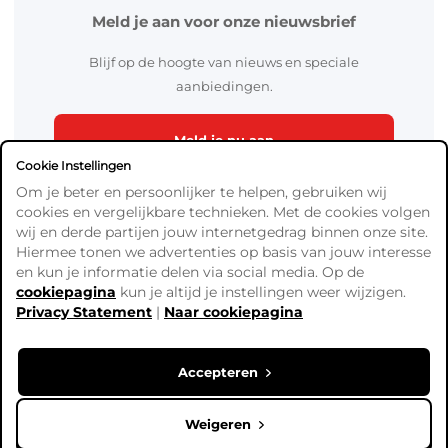
Meld je aan voor onze nieuwsbrief
Blijf op de hoogte van nieuws en speciale
aanbiedingen.
Meld je nu aan
Cookie Instellingen
Om je beter en persoonlijker te helpen, gebruiken wij
cookies en vergelijkbare technieken. Met de cookies volgen
wij en derde partijen jouw internetgedrag binnen onze site.
Hiermee tonen we advertenties op basis van jouw interesse
en kun je informatie delen via social media. Op de
cookiepagina
kun je altijd je instellingen weer wijzigen.
Algemene Voorwaarden
Privacy Statement
|
Naar cookiepagina
Verzend- en betaalinformatie
Privacy Policy
Cookies
Accepteren
Copyright © Ready4Bingo. Alle prijzen zijn exclusief BTW,
tenzij anders vermeld.
Weigeren