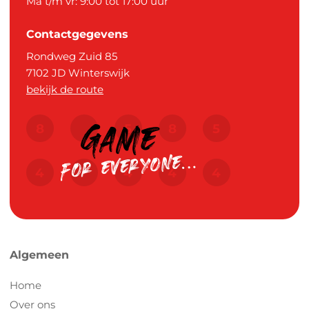
Ma t/m vr: 9:00 tot 17:00 uur
Contactgegevens
Rondweg Zuid 85
7102 JD
Winterswijk
bekijk de route
Algemeen
Home
Over ons