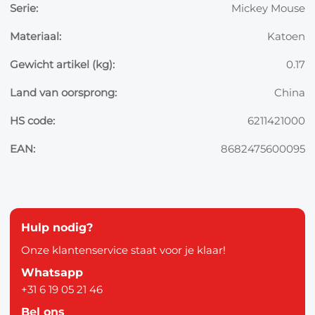
Serie:
Mickey Mouse
Materiaal:
Katoen
Gewicht artikel (kg):
0.17
Land van oorsprong:
China
HS code:
6211421000
EAN:
8682475600095
Hulp nodig?
Onze klantenservice staat voor je klaar!
Whatsapp
+31 6 19 05 21 46
Bel ons