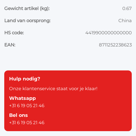
Gewicht artikel (kg):
0.67
Land van oorsprong:
China
HS code:
4419900000000000
EAN:
8711252238623
Hulp nodig?
Onze klantenservice staat voor je klaar!
Whatsapp
+31 6 19 05 21 46
Bel ons
+31 6 19 05 21 46