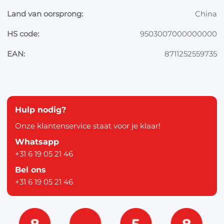
Land van oorsprong:
China
HS code:
9503007000000000
EAN:
8711252559735
Hulp nodig?
Onze klantenservice staat voor je klaar!
Whatsapp
+31 6 19 05 21 46
Bel ons
+31 6 19 05 21 46