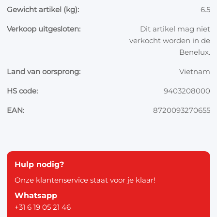
Gewicht artikel (kg):
6.5
Verkoop uitgesloten:
Dit artikel mag niet
verkocht worden in de
Benelux.
Land van oorsprong:
Vietnam
HS code:
9403208000
EAN:
8720093270655
Hulp nodig?
Onze klantenservice staat voor je klaar!
Whatsapp
+31 6 19 05 21 46