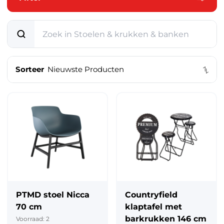
Speelgoed & vrije tijd
Mode & verzorging
Kantoor & school
Sorteer
Feest & seizoen
Dier, tuin & klussen
PTMD stoel Nicca
Countryfield
70 cm
klaptafel met
barkrukken 146 cm
Voorraad: 2