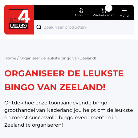
0
Account
Winkelwagen
Menu
Producten
Over ons
Bi
Wo
El
Spe
Mo
Ka
Fe
Die
Bekijk alle producten
Wie zijn wij
Tot 1
Woon
Appa
Spee
Sier
Kant
Kers
Dier
Home
/
Organiseer de leukste bingo van Zeeland!
Nieuwe producten
Nieuwsblog
1 tot
Koke
Comp
Knuf
Kledi
Schr
Sint
Tuin
ORGANISEER DE LEUKSTE
Bingo pakketten
Contact
2 tot
Meub
Boe
Lich
Pase
Klus
Bingo accessoires
Verl
Puzz
Valen
BINGO VAN ZEELAND!
Bingo hoofdprijzen
Hobb
Hall
Ontdek hoe onze toonaangevende bingo
Bingo troostprijzen
Sport
Oran
groothandel van Nederland jou helpt om de leukste
en meest succesvolle bingo-evenementen in
Wonen, koken & huishouden
Fees
Zeeland te organiseren!
Elektronica
Cade