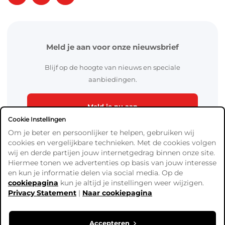
Meld je aan voor onze nieuwsbrief
Blijf op de hoogte van nieuws en speciale
aanbiedingen.
Meld je nu aan
Cookie Instellingen
Om je beter en persoonlijker te helpen, gebruiken wij
cookies en vergelijkbare technieken. Met de cookies volgen
wij en derde partijen jouw internetgedrag binnen onze site.
Hiermee tonen we advertenties op basis van jouw interesse
en kun je informatie delen via social media. Op de
cookiepagina
kun je altijd je instellingen weer wijzigen.
Algemene Voorwaarden
Privacy Statement
|
Naar cookiepagina
Verzend- en betaalinformatie
Privacy Policy
Cookies
Accepteren