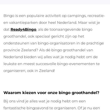
Speelgoed & vrije tijd
Bingo is een populaire activiteit op campings, recreatie-
Mode & verzorging
en vakantieparken door heel Nederland. Maar wist je
Kantoor & school
dat
Ready4Bingo
, als de toonaangevende bingo
groothandel, ook speciaal gericht zijn op het
Feest & seizoen
ondersteunen van bingo-organisatoren in de prachtige
Dier, tuin & klussen
provincie Zeeland? Als dé bingo groothandel van
Nederland bieden wij alles wat je nodig hebt om de
leukste en meest succesvolle bingo-evenementen te
organiseren, ook in Zeeland!
Waarom kiezen voor onze bingo groothandel?
Bij ons vind je alles wat je nodig hebt om een
fantastische bingoavond te organiseren. Of je nu een